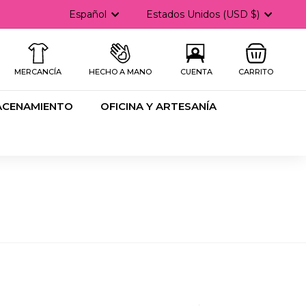
Idioma
Moneda
Español
Estados Unidos (USD $)
MERCANCÍA
HECHO A MANO
CUENTA
CARRITO
ACENAMIENTO
OFICINA Y ARTESANÍA