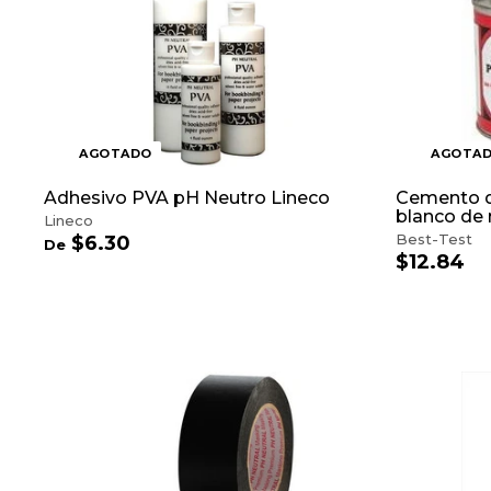
i
o
b
t
f
i
u
e
t
a
r
u
l
t
a
a
l
AGOTADO
AGOTA
Adhesivo PVA pH Neutro Lineco
Cemento d
blanco de
Lineco
Best-Test
$6.30
D
De
$12.84
$
e
1
$
2
6
.
.
8
3
4
0