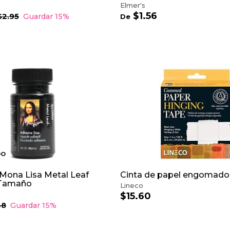
Elmer's
$1.56
D
P
$2.95
$
Guardar 15%
De
2
e
.
$
9
1
5
.
o
5
6
b
DO
Mona Lisa Metal Leaf
Cinta de papel engomado
 Tamaño
Lineco
$15.60
$
1
48
$
Guardar 15%
6
5
.
.
4