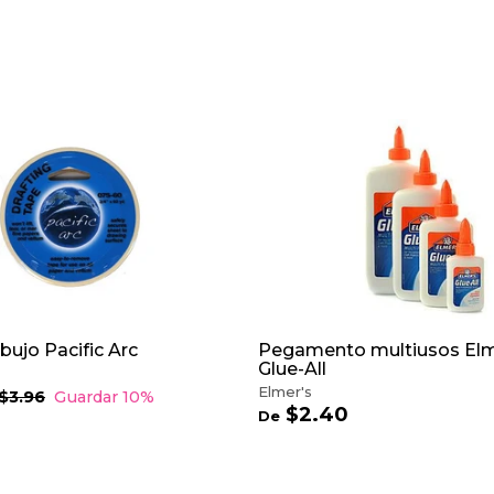
A
G
R
E
G
A
R
A
L
C
A
R
R
bujo Pacific Arc
Pegamento multiusos Elm
I
Glue-All
T
Elmer's
D
P
$3.96
$
Guardar 10%
O
$2.40
D
3
e
De
.
e
e
$
9
c
$
6
2
o