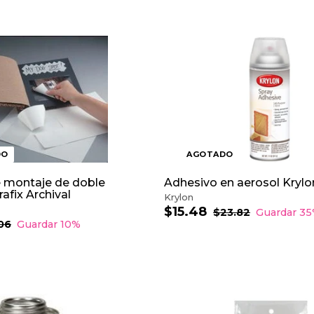
6
8
0
DO
AGOTADO
e montaje de doble
Adhesivo en aerosol Krylon
afix Archival
Krylon
$15.48
$
P
P
$23.82
$
Guardar 3
r
r
2
1
06
$
Guardar 10%
3
7
e
e
5
.
.
c
c
.
8
0
i
i
4
2
6
o
o
8
d
h
e
a
o
b