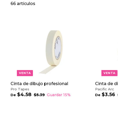
66 artículos
A
G
R
E
G
A
R
A
L
C
VENTA
VENTA
A
R
R
Cinta de dibujo profesional
Cinta de di
I
Pro Tapes
Pacific Arc
T
$4.58
D
$3.56
P
$5.39
$
Guardar 15%
De
De
O
r
5
r
e
.
e
$
3
c
4
3
9
i
i
.
.
o