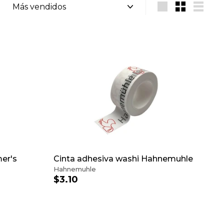
Ordenar
Large
Small
List
A
A
G
G
R
R
E
E
G
G
A
A
R
R
A
A
L
L
C
C
A
A
R
R
R
R
er's
Cinta adhesiva washi Hahnemuhle
I
I
Hahnemuhle
T
T
$3.10
$
O
O
3
.
1
0