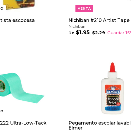
DO
VENTA
rtista escocesa
Nichiban #210 Artist Tape
Nichiban
$1.95
D
P
$2.29
$
Guardar 1
De
r
2
e
.
e
$
2
c
1
9
i
.
o
9
h
5
a
b
i
t
u
a
l
DO
#222 Ultra-Low-Tack
Pegamento escolar lavabl
Elmer