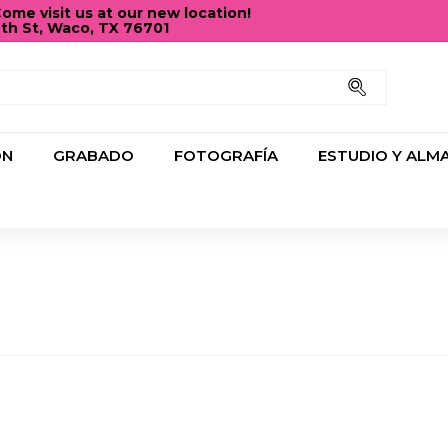
me visit us at our new location!
2th St, Waco, TX 76701
diapositivas
pausa
Buscar
ÓN
GRABADO
FOTOGRAFÍA
ESTUDIO Y ALM