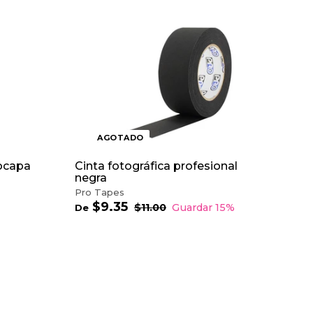
AGOTADO
ocapa
Cinta fotográfica profesional
negra
Pro Tapes
$9.35
D
P
$11.00
$
Guardar 15%
De
r
1
e
1
e
$
.
c
9
0
i
.
0
o
3
h
5
a
A
b
G