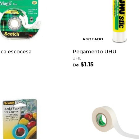
R
E
G
A
R
A
L
C
AGOTADO
A
R
R
ica escocesa
Pegamento UHU
I
UHU
T
D
$1.15
D
De
O
e
e
$
$
2
1
.
2
1
2
5