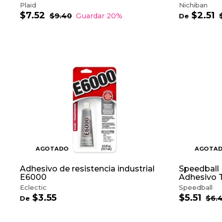
Plaid
Nichiban
$7.52
$
$2.51
D
P
P
$9.40
$
Guardar 20%
De
r
r
9
r
7
e
.
e
e
e
.
$
4
c
c
c
5
2
0
i
i
i
2
.
o
o
5
d
h
h
1
e
a
a
o
b
f
i
i
e
t
t
r
u
u
t
a
a
a
l
l
AGOTADO
AGOTA
Adhesivo de resistencia industrial
Speedball 
E6000
Adhesivo
Eclectic
Speedball
$3.55
D
$5.51
$
P
P
$6.
De
r
r
e
5
e
e
$
.