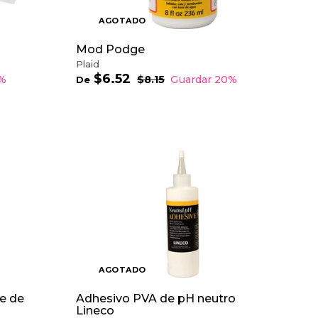
L
C
AGOTADO
A
R
R
Mod Podge
I
Plaid
T
$6.52
D
P
5%
$8.15
$
Guardar 20%
De
O
r
8
e
.
e
$
1
c
6
5
i
.
o
5
h
2
A
a
G
b
R
i
E
t
G
u
A
a
R
l
A
L
C
AGOTADO
A
R
R
e de
Adhesivo PVA de pH neutro
I
Lineco