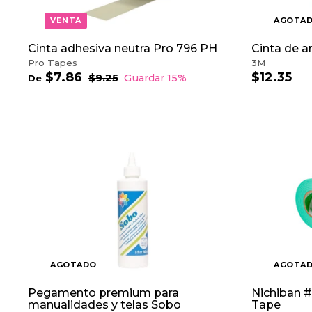
L
C
VENTA
AGOTA
A
R
R
Cinta adhesiva neutra Pro 796 PH
Cinta de a
I
Pro Tapes
3M
T
$7.86
D
$12.35
$
P
$9.25
$
Guardar 15%
De
O
r
9
e
1
.
e
$
2
2
c
7
.
5
i
.
3
o
8
5
h
6
a
b
i
t
u
a
l
AGOTADO
AGOTA
Pegamento premium para
Nichiban 
manualidades y telas Sobo
Tape