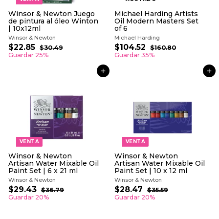
Winsor & Newton Juego
Michael Harding Artists
de pintura al óleo Winton
Oil Modern Masters Set
| 10x12ml
of 6
Winsor & Newton
Michael Harding
P
P
P
P
$22.85
$
$104.52
$
$30.49
$
$160.80
$
r
r
r
r
3
1
2
1
Guardar 25%
Guardar 35%
e
e
0
e
e
6
2
0
.
0
c
c
c
c
.
4
4
AGREGAR AL CARRITO
.
AGREGAR AL CARRITO
i
i
i
i
8
9
.
8
o
o
o
o
0
5
5
d
h
d
h
2
e
a
e
a
o
b
o
b
f
i
f
i
e
t
e
t
r
u
r
u
t
a
t
a
a
l
a
l
VENTA
VENTA
Winsor & Newton
Winsor & Newton
Artisan Water Mixable Oil
Artisan Water Mixable Oil
Paint Set | 6 x 21 ml
Paint Set | 10 x 12 ml
Winsor & Newton
Winsor & Newton
P
P
P
P
$29.43
$
$28.47
$
$36.79
$
$35.59
$
r
r
r
r
3
3
2
2
Guardar 20%
Guardar 20%
e
e
6
e
e
5
9
8
.
.
c
c
c
c
.
.
7
5
i
i
i
i