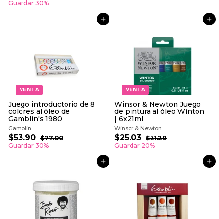
r
r
.
5
3
c
Guardar 30%
1
4
e
e
5
i
8
2
4
.
c
c
o
.
0
AGREGAR AL CARRITO
AGREGAR AL CARRITO
.
i
i
h
5
9
o
o
3
a
6
d
h
5
b
e
a
i
o
b
t
f
i
u
e
t
a
r
u
l
t
a
a
l
VENTA
VENTA
Juego introductorio de 8
Winsor & Newton Juego
colores al óleo de
de pintura al óleo Winton
Gamblin's 1980
| 6x21ml
Gamblin
Winsor & Newton
P
P
P
P
$53.90
$
$25.03
$
$77.00
$
$31.29
$
r
r
r
r
7
3
5
2
Guardar 30%
Guardar 20%
e
e
7
e
e
1
3
5
.
.
c
c
c
c
.
.
0
AGREGAR AL CARRITO
2
AGREGAR AL CARRITO
i
i
i
i
9
0
0
9
o
o
o
o
0
3
d
h
d
h
e
a
e
a
o
b
o
b
f
i
f
i
e
t
e
t
r
u
r
u