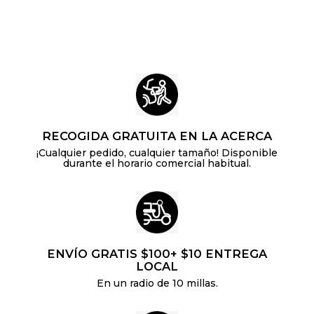
4
9
4
9
o
o
o
o
3
7
d
h
d
h
e
a
e
a
o
b
o
b
f
i
f
i
e
t
e
t
r
u
r
u
t
a
t
a
a
l
a
l
RECOGIDA GRATUITA EN LA ACERCA
¡Cualquier pedido, cualquier tamaño! Disponible
durante el horario comercial habitual.
ENVÍO GRATIS $100+ $10 ENTREGA
LOCAL
En un radio de 10 millas.