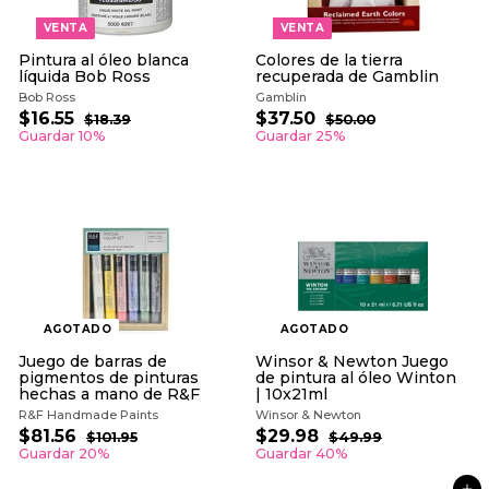
t
a
t
a
a
l
a
l
VENTA
VENTA
Pintura al óleo blanca
Colores de la tierra
líquida Bob Ross
recuperada de Gamblin
Bob Ross
Gamblin
P
P
P
P
$16.55
$
$37.50
$
$18.39
$
$50.00
$
r
r
r
r
1
5
1
3
Guardar 10%
Guardar 25%
e
e
8
e
e
0
6
7
.
.
c
c
c
c
.
.
3
0
i
i
i
i
5
9
5
0
o
o
o
o
5
0
d
h
d
h
e
a
e
a
o
b
o
b
f
i
f
i
e
t
e
t
r
u
r
u
t
a
t
a
a
l
a
l
AGOTADO
AGOTADO
Juego de barras de
Winsor & Newton Juego
pigmentos de pinturas
de pintura al óleo Winton
hechas a mano de R&F
| 10x21ml
R&F Handmade Paints
Winsor & Newton
P
P
P
P
$81.56
$
$29.98
$
$101.95
$
$49.99
$
r
r
r
r
1
4
8
2
Guardar 20%
Guardar 40%
e
e
0
e
e
9
1
9
1
.
c
c
c
c