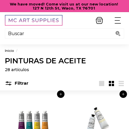
Ir
We have moved! Come visit us at our new location!
directamente
127 N 12th St, Waco, TX 76701
diapositivas
al
pausa
contenido
M
NAV
C
A
Bus
R
T
Inicio
/
S
PINTURAS DE ACEITE
U
P
28 artículos
P
Filtrar
L
Large
Small
List
I
AGREGAR AL CARRITO
AGREGAR AL CARRITO
E
S