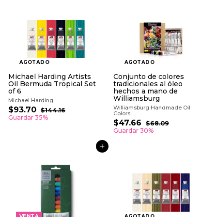
6
9
3
1
o
o
d
h
6
d
h
e
a
e
a
o
b
o
b
f
i
f
i
e
t
e
t
r
u
r
u
t
a
t
a
a
l
a
l
AGOTADO
AGOTADO
Michael Harding Artists
Conjunto de colores
Oil Bermuda Tropical Set
tradicionales al óleo
of 6
hechos a mano de
Williamsburg
Michael Harding
Williamsburg Handmade Oil
P
P
$93.70
$
$144.16
$
Colors
r
r
1
9
Guardar 35%
P
P
$47.66
$
e
e
4
$68.09
$
3
r
r
4
6
c
c
4
Guardar 30%
.
.
e
e
8
i
i
7
7
1
.
c
c
o
o
.
6
AGREGAR AL CARRITO
0
0
i
i
d
h
6
9
o
o
e
a
6
d
h
o
b
e
a
f
i
o
b
e
t
f
i
r
u
e
t
t
a
r
u
a
l
t
a
a
l
VENTA
AGOTADO