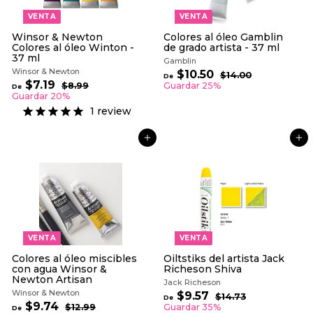
VENTA
VENTA
Winsor & Newton
Colores al óleo Gamblin
Colores al óleo Winton -
de grado artista - 37 ml
37 ml
Gamblin
Winsor & Newton
P
$10.50
D
$14.00
$
De
P
r
$7.19
D
1
e
$8.99
$
Guardar 25%
De
r
e
4
8
e
Guardar 20%
$
.
e
.
c
$
1
1
review
0
9
c
i
7
0
0
9
i
o
.
.
o
h
AGREGAR AL CARRITO
AGREGAR AL CARRITO
1
5
h
a
9
a
0
b
b
i
i
t
t
u
u
a
a
l
l
VENTA
VENTA
Colores al óleo miscibles
Oiltstiks del artista Jack
con agua Winsor &
Richeson Shiva
Newton Artisan
Jack Richeson
Winsor & Newton
P
$9.57
D
$14.73
$
De
P
r
$9.74
D
1
e
$12.99
$
Guardar 35%
De