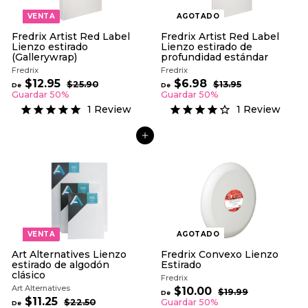
VENTA
AGOTADO
Fredrix Artist Red Label
Fredrix Artist Red Label
Lienzo estirado
Lienzo estirado de
(Gallerywrap)
profundidad estándar
Fredrix
Fredrix
P
P
$12.95
D
$6.98
D
$25.90
$
$13.95
$
De
De
r
r
2
1
e
e
Guardar 50%
Guardar 50%
e
5
e
3
$
$
1
Review
1
Review
.
.
c
c
1
6
9
9
i
i
2
0
.
5
o
o
AGREGAR AL CARRITO
.
9
h
h
9
8
a
a
5
b
b
i
i
t
t
u
u
a
a
l
l
VENTA
AGOTADO
Art Alternatives Lienzo
Fredrix Convexo Lienzo
estirado de algodón
Estirado
clásico
Fredrix
Art Alternatives
P
$10.00
D
$19.99
$
De
P
r
$11.25
D
1
e
$22.50
$
Guardar 50%
De