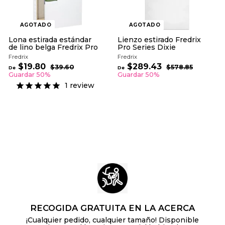
a
u
l
a
l
AGOTADO
AGOTADO
Lona estirada estándar
Lienzo estirado Fredrix
de lino belga Fredrix Pro
Pro Series Dixie
Fredrix
Fredrix
P
P
$19.80
D
$289.43
D
$39.60
$
$578.85
$
De
De
r
r
3
5
e
e
Guardar 50%
Guardar 50%
e
9
e
7
$
$
1
review
.
8
c
c
1
2
6
.
i
i
9
0
8
8
o
o
5
.
9
h
h
8
.
a
a
0
b
4
b
i
i
3
t
t
u
u
a
a
l
l
RECOGIDA GRATUITA EN LA ACERCA
¡Cualquier pedido, cualquier tamaño! Disponible