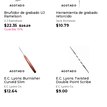
AGOTADO
AGOTADO
Bruñidor de grabado UJ
Herramienta de grabado
Ramelson
retorcido
U J Ramelson
Jack Richeson
P
P
$22.35
$
$10.79
$
$26.29
$
r
r
2
2
1
Guardar 15%
e
e
6
2
0
.
c
c
.
.
2
i
i
3
9
7
o
o
5
9
d
h
e
a
o
b
f
i
e
t
r
u
t
a
a
l
AGOTADO
AGOTADO
E.C. Lyons Burnisher
E.C. Lyons Twisted
Curved Slim
Double Point Scribe
E.C. Lyons Co.
E.C. Lyons Co.
$12.64
$
$9.00
$
1
9
2
.
.
0