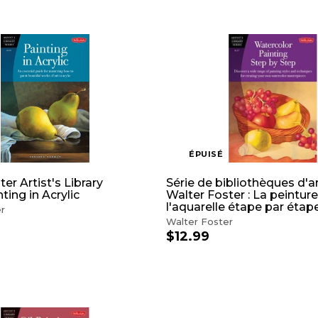
ÉPUISÉ
er Artist's Library
Série de bibliothèques d'a
nting in Acrylic
Walter Foster : La peinture
l'aquarelle étape par étap
r
Walter Foster
$12.99
$
1
2
.
9
9
A