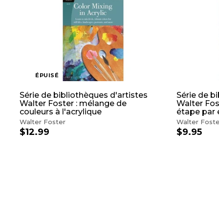
ÉPUISÉ
Série de bibliothèques d'artistes
Série de b
Walter Foster : mélange de
Walter Fost
couleurs à l'acrylique
étape par
Walter Foster
Walter Foste
$12.99
$
$9.95
$
1
9
2
.
.
9
9
5
9