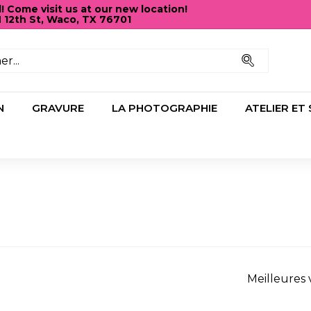
Come visit us at our new location!
N 12th St, Waco, TX 76701
Diaporama
Pause
Recherc
N
GRAVURE
LA PHOTOGRAPHIE
ATELIER ET
Appliquer