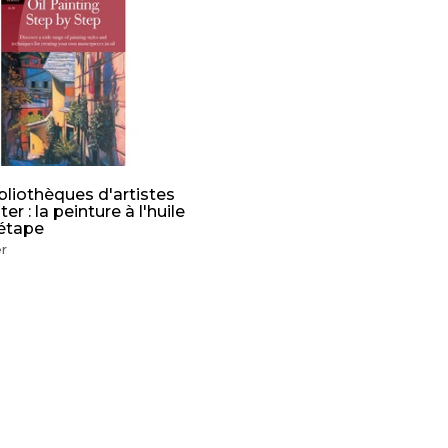
J
O
U
T
E
R
A
U
P
A
N
I
ibliothèques d'artistes
E
er : la peinture à l'huile
R
 étape
r