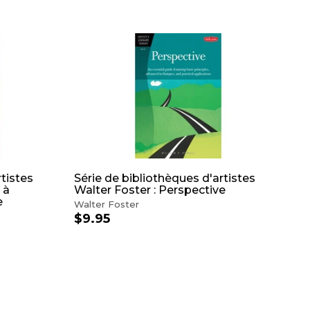
A
J
O
U
T
E
R
A
U
P
A
N
I
rtistes
Série de bibliothèques d'artistes
E
 à
Walter Foster : Perspective
R
e
Walter Foster
$9.95
$
9
.
9
5