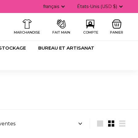
Langue
Devise
français
États-Unis (USD $)
he
MARCHANDISE
FAIT MAIN
COMPTE
PANIER
 STOCKAGE
BUREAU ET ARTISANAT
Grande
Petit
Lister