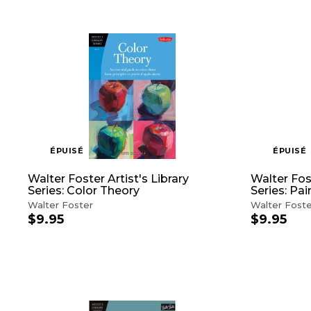
ÉPUISÉ
ÉPUISÉ
Walter Foster Artist's Library
Walter Fost
Series: Color Theory
Series: Pai
Walter Foster
Walter Foste
$9.95
$
$9.95
$
9
9
.
.
9
9
5
5