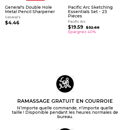
2
General's Double Hole
Pacific Arc Sketching
Metal Pencil Sharpener
Essentials Set - 23
Pieces
General's
Pacific Arc
$4.46
$
P
P
$19.59
$
4
$32.66
$
r
r
3
1
Épargnez 40%
.
i
i
2
9
4
.
x
x
.
6
6
r
r
5
6
é
é
9
d
g
u
u
i
l
t
i
e
r
RAMASSAGE GRATUIT EN COURROIE
N’importe quelle commande, n’importe quelle
taille ! Disponible pendant les heures normales de
bureau.