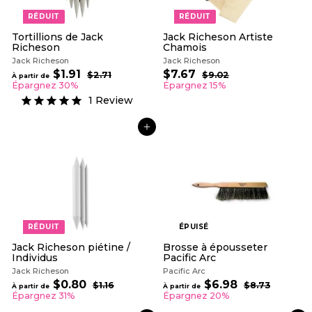
RÉDUIT
RÉDUIT
Tortillions de Jack
Jack Richeson Artiste
Richeson
Chamois
Jack Richeson
Jack Richeson
P
P
P
$1.91
À
$7.67
$
$2.71
$
$9.02
$
À partir de
r
r
r
2
9
p
7
Épargnez 30%
Épargnez 15%
i
.
i
i
.
a
.
1
Review
7
0
x
x
x
r
6
1
2
r
r
r
t
7
é
é
é
AJOUTER AU PANIER
i
g
d
g
r
u
u
u
d
l
i
l
i
t
i
e
e
e
$
r
r
1
.
9
1
RÉDUIT
ÉPUISÉ
Jack Richeson piétine /
Brosse à épousseter
Individus
Pacific Arc
Jack Richeson
Pacific Arc
P
P
$0.80
À
$6.98
À
$1.16
$
$8.73
$
À partir de
À partir de
r
r
1
8
p
p
Épargnez 31%
Épargnez 20%
i
.
i
.
a
a