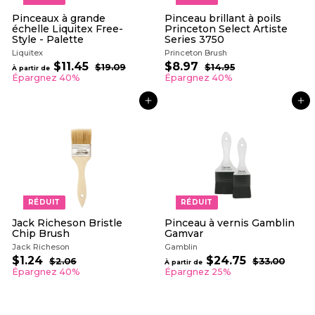
9
4
9
5
Pinceaux à grande
Pinceau brillant à poils
échelle Liquitex Free-
Princeton Select Artiste
Style - Palette
Series 3750
Liquitex
Princeton Brush
P
P
P
$11.45
À
$8.97
$
$19.09
$
$14.95
$
À partir de
r
r
r
1
1
p
8
Épargnez 40%
Épargnez 40%
i
9
i
i
4
a
.
.
.
x
x
x
r
9
0
AJOUTER AU PANIER
9
AJOUTER AU PANIER
r
r
r
t
9
7
5
é
é
é
i
g
d
g
r
u
u
u
d
l
i
l
i
t
i
e
e
e
$
r
r
1
1
RÉDUIT
RÉDUIT
.
4
Jack Richeson Bristle
Pinceau à vernis Gamblin
Chip Brush
Gamvar
5
Jack Richeson
Gamblin
P
P
P
$1.24
$
$24.75
À
$2.06
$
$33.00
$
À partir de
r
r
r
2
3
1
p
Épargnez 40%
Épargnez 25%
i
i
.
i
3
.
a
0
.
x
x
x
2
r
6
0
r
r
r
4
t
0
é
é
é