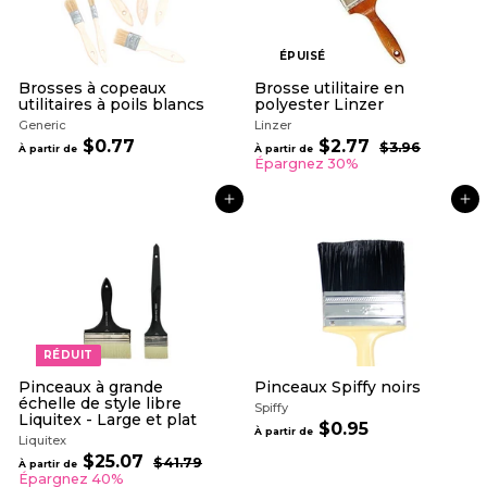
ÉPUISÉ
Brosses à copeaux
Brosse utilitaire en
utilitaires à poils blancs
polyester Linzer
Generic
Linzer
P
$0.77
À
$2.77
À
$3.96
$
À partir de
À partir de
r
3
p
p
Épargnez 30%
i
.
a
a
9
x
r
r
AJOUTER AU PANIER
6
AJOUTER AU PANIER
r
t
t
é
i
i
g
r
r
u
d
d
l
i
e
e
e
$
$
r
0
2
.
.
RÉDUIT
7
7
7
7
Pinceaux à grande
Pinceaux Spiffy noirs
échelle de style libre
Spiffy
Liquitex - Large et plat
$0.95
À
À partir de
Liquitex
p
P
$25.07
À
$41.79
$
a
À partir de
r
4
p
Épargnez 40%
r