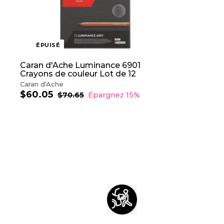
ÉPUISÉ
Caran d'Ache Luminance 6901
Crayons de couleur Lot de 12
Caran d'Ache
$60.05
$
P
P
$70.65
$
Épargnez 15%
r
r
7
6
0
i
i
0
.
x
x
.
6
r
r
0
5
é
é
5
d
g
u
u
i
l
t
i
e
r