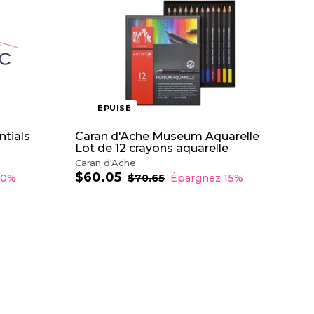
i
l
t
i
e
r
ÉPUISÉ
ntials
Caran d'Ache Museum Aquarelle
Lot de 12 crayons aquarelle
Caran d'Ache
$60.05
$
P
P
40%
$70.65
$
Épargnez 15%
r
r
7
6
0
i
i
0
.
x
x
.
6
r
r
0
5
é
é
5
d
g
u
u
i
l
t
i
e
r