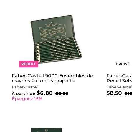
A
J
O
U
T
E
R
A
U
P
RÉDUIT
ÉPUISÉ
A
N
I
Faber-Castell 9000 Ensembles de
Faber-Cast
E
crayons à croquis graphite
Pencil Set
R
Faber-Castell
Faber-Castel
$6.80
À
$8.50
$
P
P
P
$8.00
$
$10
À partir de
r
8
r
r
p
8
Épargnez 15%
.
i
i
i
a
.
0
x
x
x
r
5
0
r
r
r
t
0
é
é
é
i
g
d
g
r
u
u
u
A