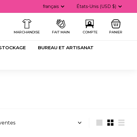
Langue
Devise
français
États-Unis (USD $)
he
MARCHANDISE
FAIT MAIN
COMPTE
PANIER
 STOCKAGE
BUREAU ET ARTISANAT
Grande
Petit
Lister