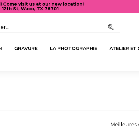
Come visit us at our new location!
N 12th St, Waco, TX 76701
Diaporama
Pause
Recherc
N
GRAVURE
LA PHOTOGRAPHIE
ATELIER ET
Appliquer