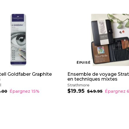
ÉPUISÉ
ell Goldfaber Graphite
Ensemble de voyage Stra
s
en techniques mixtes
l
Strathmore
$19.95
$
P
P
.00
$
Épargnez 15%
$49.95
$
Épargnez 
1
r
r
4
1
0
9
i
i
9
.
.
x
x
.
0
9
r
r
9
0
5
é
é
5
d
g
u
u
A