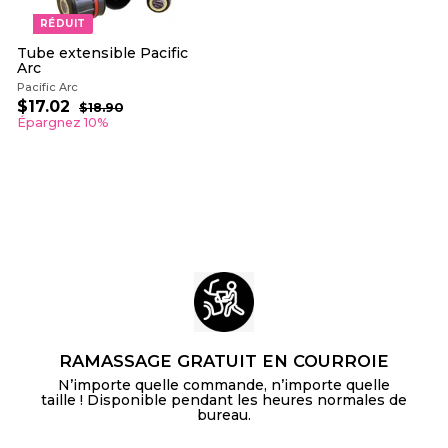
RÉDUIT
Tube extensible Pacific
Arc
Pacific Arc
P
P
$17.02
$
$18.90
$
r
r
1
1
Épargnez 10%
i
i
8
7
.
x
x
.
9
r
r
0
0
é
é
2
d
g
u
u
i
l
t
i
e
r
RAMASSAGE GRATUIT EN COURROIE
N’importe quelle commande, n’importe quelle
taille ! Disponible pendant les heures normales de
bureau.