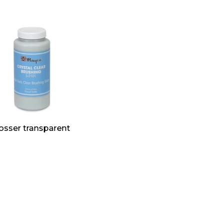
A
J
O
U
T
E
R
A
U
P
A
N
I
rosser transparent
E
R