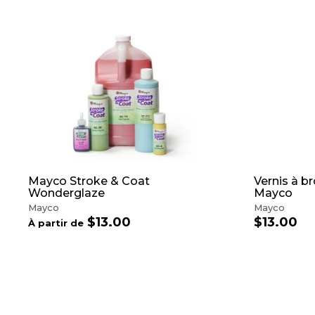
A
J
O
U
T
E
R
A
U
P
A
N
I
Mayco Stroke & Coat
Vernis à b
E
Wonderglaze
Mayco
R
Mayco
Mayco
$13.00
À
$13.00
$
À partir de
p
1
a
3
r
.
t
0
i
0
r