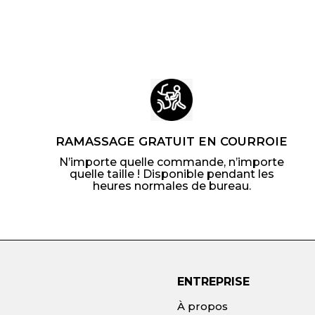
d
e
$
1
3
.
0
0
RAMASSAGE GRATUIT EN COURROIE
N’importe quelle commande, n’importe
quelle taille ! Disponible pendant les
heures normales de bureau.
ENTREPRISE
À propos