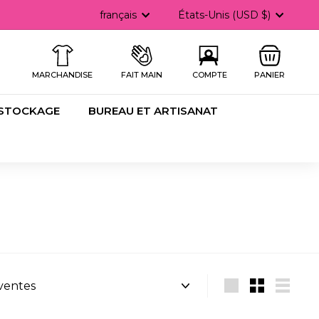
Langue
Devise
français
États-Unis (USD $)
he
MARCHANDISE
FAIT MAIN
COMPTE
PANIER
 STOCKAGE
BUREAU ET ARTISANAT
Grande
Petit
Lister