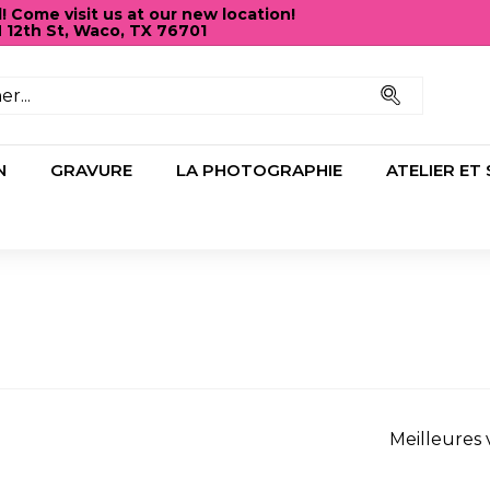
Come visit us at our new location!
N 12th St, Waco, TX 76701
Diaporama
Pause
Recherc
N
GRAVURE
LA PHOTOGRAPHIE
ATELIER ET
Appliquer