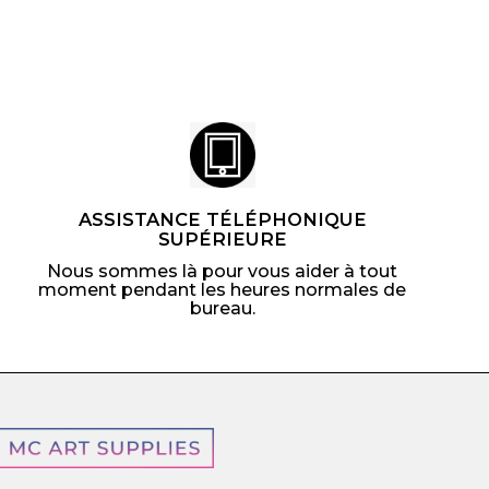
i
l
t
i
e
r
ASSISTANCE TÉLÉPHONIQUE
SUPÉRIEURE
Nous sommes là pour vous aider à tout
moment pendant les heures normales de
bureau.