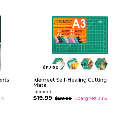
ÉPUISÉ
ents
Idemeet Self-Healing Cutting
Mats
Idemeet
$19.99
$
P
P
4%
$29.99
$
Épargnez 33%
r
r
2
1
9
i
i
9
.
x
x
.
9
r
r
9
9
é
é
9
d
g
u
u