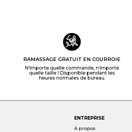
i
l
i
l
t
i
t
i
e
e
r
r
RAMASSAGE GRATUIT EN COURROIE
N’importe quelle commande, n’importe
quelle taille ! Disponible pendant les
heures normales de bureau.
ENTREPRISE
À propos