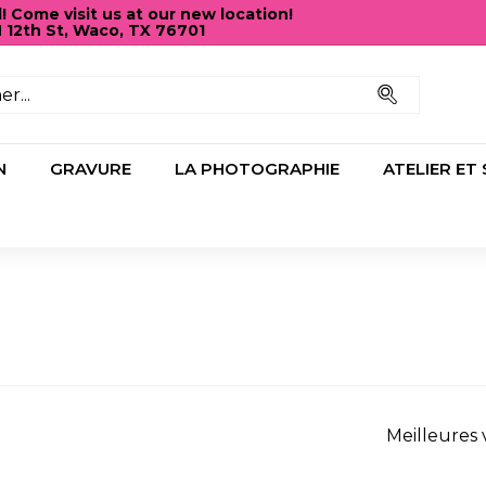
Come visit us at our new location!
N 12th St, Waco, TX 76701
Diaporama
Pause
Recherc
N
GRAVURE
LA PHOTOGRAPHIE
ATELIER ET
Appliquer