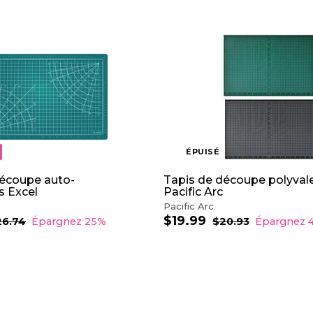
A
J
O
U
T
E
R
A
U
P
ÉPUISÉ
A
N
I
découpe auto-
Tapis de découpe polyval
E
s Excel
Pacific Arc
R
Pacific Arc
$19.99
$
P
P
26.74
$
Épargnez 25%
$20.93
$
Épargnez 
2
r
r
2
1
6
0
i
i
9
.
.
x
x
.
7
9
r
r
9
4
3
é
é
9
d
g
u
u