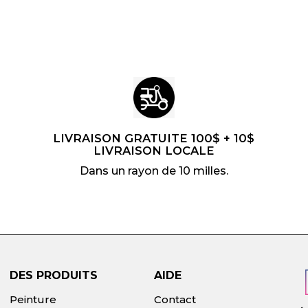
i
l
t
i
e
r
LIVRAISON GRATUITE 100$ + 10$
LIVRAISON LOCALE
Dans un rayon de 10 milles.
DES PRODUITS
AIDE
Peinture
Contact