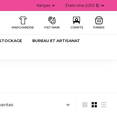
Langue
Devise
français
États-Unis (USD $)
he
MARCHANDISE
FAIT MAIN
COMPTE
PANIER
 STOCKAGE
BUREAU ET ARTISANAT
Grande
Petit
Lister