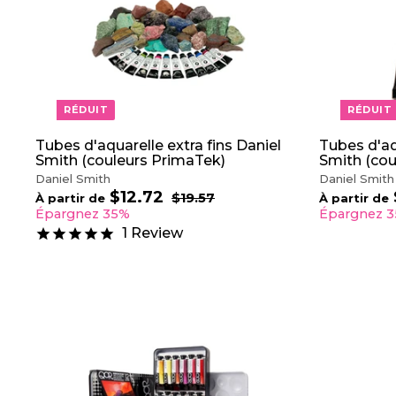
O
e
U
r
T
E
R
A
U
P
RÉDUIT
RÉDUIT
A
N
I
Tubes d'aquarelle extra fins Daniel
Tubes d'aq
E
Smith (couleurs PrimaTek)
Smith (cou
R
Daniel Smith
Daniel Smith
$12.72
À
P
$19.57
$
À partir de
À partir de
r
1
p
Épargnez 35%
Épargnez 
9
i
a
1
Review
.
x
r
5
r
t
7
é
i
g
r
u
d
l
e
i
$
e
r
1
2