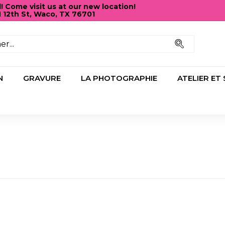
Come visit us at our new location!
N 12th St, Waco, TX 76701
Diaporama
Pause
Recherc
N
GRAVURE
LA PHOTOGRAPHIE
ATELIER ET