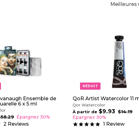
Appliquer
A
J
O
U
T
E
R
A
U
P
RÉDUIT
A
N
I
avanaugh Ensemble de
QoR Artist Watercolor 11 
E
uarelle 6 x 5 ml
Qor Watercolor
R
lor
$9.93
À
P
$14.19
$
À partir de
r
1
p
$58.29
$
Épargnez 30%
Épargnez 30%
4
5
i
a
2
Reviews
1
Review
.
8
x
r
1
.
r
t
9
2
é