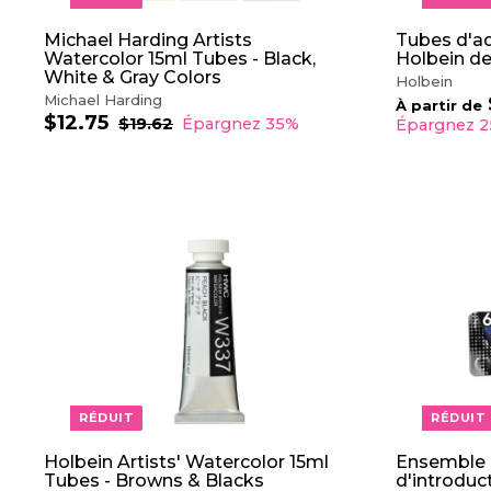
A
N
I
Michael Harding Artists
Tubes d'aq
E
Watercolor 15ml Tubes - Black,
Holbein de
R
White & Gray Colors
Holbein
Michael Harding
À partir de
$12.75
$
P
P
$19.62
$
Épargnez 35%
Épargnez 
r
r
1
1
9
i
i
2
.
x
x
.
6
r
r
7
2
é
é
5
d
g
A
u
u
J
i
l
O
t
i
U
e
T
r
E
R
A
U
P
RÉDUIT
RÉDUIT
A
N
I
Holbein Artists' Watercolor 15ml
Ensemble 
E
Tubes - Browns & Blacks
d'introduc