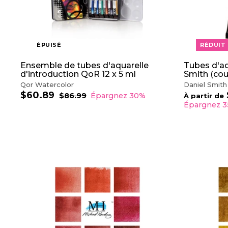
.
7
2
ÉPUISÉ
RÉDUIT
Ensemble de tubes d'aquarelle
Tubes d'aq
d'introduction QoR 12 x 5 ml
Smith (cou
Qor Watercolor
Daniel Smith
$60.89
$
P
P
$86.99
$
Épargnez 30%
À partir de
r
r
8
6
Épargnez 
6
i
i
0
.
x
x
.
9
r
r
8
9
é
é
9
d
g
u
u
i
l
A
t
i
J
e
O
r
U
T
E
R
A