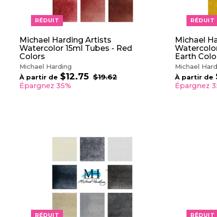
U
P
RÉDUIT
RÉDUIT
A
N
I
Michael Harding Artists
Michael Ha
E
Watercolor 15ml Tubes - Red
Watercolor
R
Colors
Earth Colo
Michael Harding
Michael Hard
$12.75
À
P
$19.62
$
À partir de
À partir de
r
1
p
Épargnez 35%
Épargnez 
9
i
a
.
x
r
6
r
t
2
é
i
g
r
u
d
A
l
J
e
i
O
$
e
U
r
1
T
2
E
.
R
A
7
U
5
P
RÉDUIT
RÉDUIT