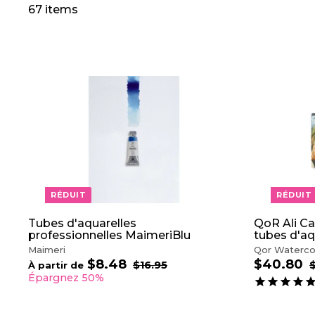
67 items
A
J
O
U
T
E
R
A
U
P
RÉDUIT
RÉDUIT
A
N
I
Tubes d'aquarelles
QoR Ali C
E
professionnelles MaimeriBlu
tubes d'aq
R
Maimeri
Qor Waterco
$8.48
À
$40.80
$
P
P
P
$16.95
$
À partir de
r
1
r
r
p
4
Épargnez 50%
6
i
i
i
a
0
.
x
x
x
r
.
9
r
r
r