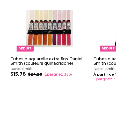
u
u
i
l
A
t
i
J
e
O
r
U
T
E
R
A
U
P
RÉDUIT
RÉDUIT
A
N
I
Tubes d'aquarelle extra fins Daniel
Tubes d'aq
E
Smith (couleurs quinacridone)
Smith (cou
R
Daniel Smith
Daniel Smith
$15.78
$
P
P
$24.28
$
Épargnez 35%
À partir de
r
r
2
1
Épargnez 
4
i
i
5
.
x
x
.
2
r
r
7
8
é
é
8
d
g
u
u
A
i
l
J
t
i